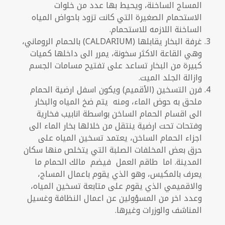
المساج الساخنة، ويحيط بها عدد من خلوات
الاستحمام الصغيرة التي كانت تزود باحواض المياه
الساخنة اللازمه للاستحمام.
غرفة البخار يقابلها
(CALDARIUM)
بالحمام الروماني،
وهي القاعة الاكثر سخونة، يمرر الى داخلها كميات
كبيرة من البخار تساعد على تفتيح مسامات الجسم
وازالة الجلد الميت.
فرن التسخين (الأقميم) ويكون اسفل ارضية الحمام
ملحق به حوض الماء، ومنه يتم ضخ المياه والبخار
الى اقسام الحمام الساخن بواسطة انابيب فخارية
وفتحات تحت ارضية ينتقل من خلالها بخار الماء الى
اجزاء الحمام الساخن، يعتمد تسخين المياه على
حرق بعض المخلفات الصلبة التي يتخلص منها سكان
المدينة. اما طاقم العمل فيضم مالك الحمام ما
يعرف بالمكيس، وهو الذي يقوم باعمال المساج،
والاقميمي الذي يقوم على متابعة تسخين المياه،
وعدد اخر من المسؤولين عن اعمال النظافة وغسيل
المناشف والوزرات وغيرها.