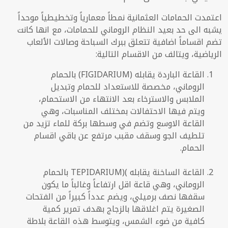
اعتمدت الحمامات العثمانية نمطاً معمارياً وتخطيطياً موحداً
يشبه الى حد بعيد النظام الروماني للحمامات، مع انها كانت
تضم اقساماً اضافية تتعلق ببرك
السباحة وصالات الألعاب
الرياضية، ويتالف من الاقسام التالية:
القاعة الباردة يقابله
(FIGIDARIUM)
بالحمام
الروماني، مخصصة للاستعداد للحمام وتبديل
الملابس والاسترخاء بعد الانتهاء من الاستحمام،
ويتم فيها الاحتفالات بمختلف المناسبات، وهي
القاعة الاوسع وتضم في وسطها بركة للماء تزيد من
تلطيف الجو وسقف مقبب مرتفع عن باقي اقسام
الحمام.
القاعة الساخنة يقابله
(
TEPIDARIUM)
بالحمام
الروماني، وهي قاعة اقل ارتفاعاً وغالباً ما يكون
سقفها نصف برميلي، ويضم عدداً كبيراً من الفتحات
الصغيرة يتم اغلاقها بالزجاج بهدف تمرير كمية
كافية من ضوء الشمس، ويتوسط هذه القاعة بلاطة