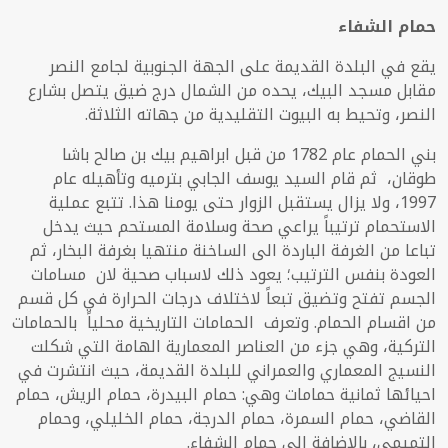
حمام الشفاء
يقع في البلدة القديمة على الجهة الجنوبية لجامع النصر
مقابل مسجد البيك، يحده من الشمال درج ضيق يتصل بشارع
النصر، وتحيط به البيوت التقليدية من جهاته الثلاثة.
بني الحمام عام 1782 من قبل ابراهيم بيك بن صالح باشا
طوقان، ثم قام السيد يوسف الجابي بترميه وتأهيله عام
1997، ولا يزال يستقبل الزوار حتى يومنا هذا. تتبع عملية
الاستحمام ترتيباً يراعي صحة وسلامة المستحم حيث يدخل
تباعا من الغرفة الباردة الى الساخنة منتهيا بغرفة البخار، ثم
العودة بنفس الترتيب؛ يعود ذلك لاسباب صحية لان مسامات
الجسم تفتح وتضيق تبعاً لاختلاف درجات الحرارة في كل قسم
من اقسام الحمام. وتعرف الحمامات التاريخية محلياً بالحمامات
التركية، وهي جزء من العناصر المعمارية الهامة التي شكلت
النسيج المعماري والعمراني للبلدة القديمة، حيث انتشرت في
احيائها ثمانية حمامات
و
هي: حمام البيدرة، حمام الريش، حمام
القاضي، حمام السمرة، حمام الدرجة، حمام الخليلي، وحمام
التميمي، بالاضافة الى حمام الشفاء.