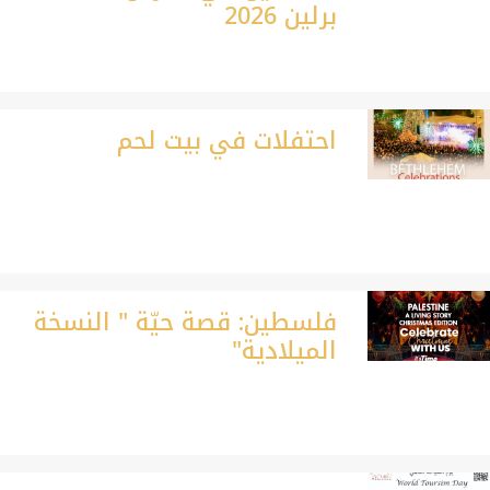
برلين 2026
احتفلات في بيت لحم
فلسطين: قصة حيّة " النسخة
الميلادية"